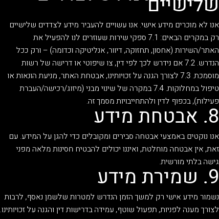
שלישיים
אנו לא מוכרים מידע אישי. אנו עשויים להעביר מידע לצדדים שלישיים
רק במקרים הבאים: 7.1 ספקי שירות שעוזרים לנו להפעיל את
האתר/השירות (אחסון, תחזוקה, דיוור, אנליטיקה וכדומה) – ורק ככל
הנדרש. 7.2 אם נידרש לכך לפי דין, צו שיפוטי או דרישה של רשות
מוסמכת. 7.3 לצורך הגנה על זכויותינו, אבטחת האתר, מניעת הונאות או
טיפול במחלוקות. 7.4 במקרה של שינוי מבני (מיזוג/רכישה/העברת
פעילות), בכפוף לדין ולהתחייבויות מסמך זה.
8. אבטחת מידע
אנו נוקטים באמצעי אבטחה סבירים ומקובלים כדי להגן על המידע. עם
זאת, אין אבטחה מוחלטת, ואיננו יכולים להבטיח חסינות מלאה מפני
גישה בלתי מורשית.
9. שמירת מידע
נשמור מידע אישי רק למשך הזמן הנדרש למטרות שלשמן נאסף, לרבות
לצורך מענה לפניות, תפעול שוטף, עמידה בדרישות דין והגנה על זכויותינו.