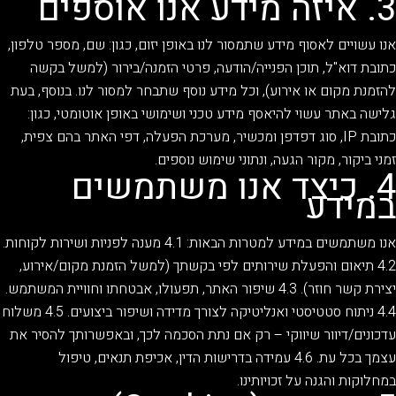
3. איזה מידע אנו אוספים
אנו עשויים לאסוף מידע שתמסור לנו באופן יזום, כגון: שם, מספר טלפון,
כתובת דוא"ל, תוכן הפנייה/הודעה, פרטי הזמנה/בירור (למשל בקשה
להזמנת מקום או אירוע), וכל מידע נוסף שתבחר למסור לנו. בנוסף, בעת
גלישה באתר עשוי להיאסף מידע טכני ושימושי באופן אוטומטי, כגון:
כתובת IP, סוג דפדפן ומכשיר, מערכת הפעלה, דפי האתר בהם צפית,
זמני ביקור, מקור הגעה, ונתוני שימוש נוספים.
4. כיצד אנו משתמשים
במידע
אנו משתמשים במידע למטרות הבאות: 4.1 מענה לפניות ושירות לקוחות.
4.2 תיאום והפעלת שירותים לפי בקשתך (למשל הזמנת מקום/אירוע,
יצירת קשר חוזר). 4.3 שיפור האתר, תפעולו, אבטחתו וחוויית המשתמש.
4.4 ניתוח סטטיסטי ואנליטיקה לצורך מדידה ושיפור ביצועים. 4.5 משלוח
עדכונים/דיוור שיווקי – רק אם נתת הסכמה לכך, ובאפשרותך להסיר את
עצמך בכל עת. 4.6 עמידה בדרישות הדין, אכיפת תנאים, טיפול
במחלוקות והגנה על זכויותינו.