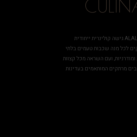
CULINA
שף דניאל מרציאנו מביא לתפריט הכשר של ALALI TLV גישה קולינרית ייחודית
קים לכל מנה שכבות טעמים בלתי
ומודרניות, ועם השראה מכל קצוות
ובים מרתקים המותאמים בעדינות